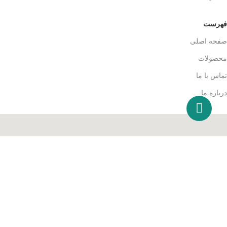
فهرست
صفحه اصلی
محصولات
تماس با ما
درباره ما
1404 Ⓒ | تمامی حقوق برای شرکت بازرگانی کالاکار محفوظ است. |
طراحی توسط: گروه نرم افزاری نوآوب